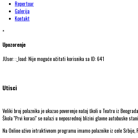
Repertoar
Galerija
Kontakt
×
Upozorenje
JUser: :_load: Nije moguće učitati korisnika sa ID: 641
Utisci
Veliki broj polaznika je ukazao poverenje našoj školi u Teatru iz Beograda 
Škola ''Prvi koraci'' se nalazi u neposrednoj blizini glavne autobuske sta
Na Online uživo intraktivnom programu imamo polaznike iz cele Srbije, R