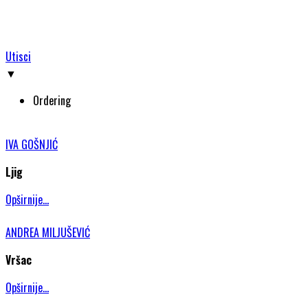
Utisci
▼
Ordering
IVA GOŠNJIĆ
Ljig
Opširnije...
ANDREA MILJUŠEVIĆ
Vršac
Opširnije...